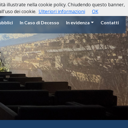
lità illustrate nella cookie policy. Chiudendo questo banner,
l'uso dei cookie.
Ulteriori informazioni
OK
ubblici
In Caso di Decesso
In evidenza
Contatti