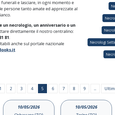
 e funerali e lasciare, in ogni momento e
Ne
lle persone tanto amate ed apprezzate al
ianco.
Necro
e un necrologio, un anniversario o un
Necro
tare direttamente il nostro centralino:
81 81
.
Necrologi Sett
ultabili anche sul portale nazionale
ooks.it
Necro
1
2
3
4
5
6
7
8
9
...
Ultim
10/05/2026
10/05/2026
Orbassano (TO)
Torino (TO)