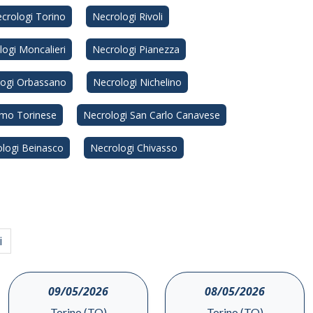
crologi Torino
Necrologi Rivoli
logi Moncalieri
Necrologi Pianezza
logi Orbassano
Necrologi Nichelino
imo Torinese
Necrologi San Carlo Canavese
logi Beinasco
Necrologi Chivasso
i
09/05/2026
08/05/2026
Torino (TO)
Torino (TO)