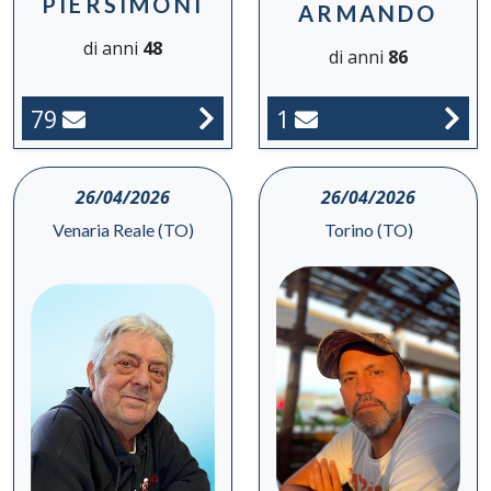
PIERSIMONI
ARMANDO
di anni
48
di anni
86
79
1
26/04/2026
26/04/2026
Venaria Reale (TO)
Torino (TO)