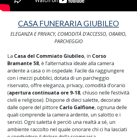
CASA FUNERARIA GIUBILEO
ELEGANZA E PRIVACY, COMODITÀ D’ACCESSO, ORARIO,
PARCHEGGIO
La
Casa del Commiato Giubileo
, in
Corso
Bramante 58
, è l’alternativa ideale alla camera
ardente a casa o in ospedale. Facile da raggiungere
con i mezzi pubblici, dotata di un parcheggio
riservato, offre eleganza, privacy, comodità d’orario
(
apertura continuata ore 9-18
, chiuso nelle festività
civili e religiose). Dispone di dieci salette, decorate
dalle opere del pittore
Carlo Galfione
, ognuna delle
quali comprende la camera ardente, un salotto e i
servizi. Ogni saletta è perciò una realtà a sé, un
ambiente raccolto nel quale onorare chi ci ha lasciati
e condividere il dolore della scomparsa.