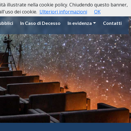
lità illustrate nella cookie policy. Chiudendo questo banner,
l'uso dei cookie.
Ulteriori informazioni
OK
ubblici
In Caso di Decesso
In evidenza
Contatti