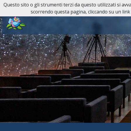
Questo sito o gli strumenti terzi da questo utilizzati si av
Reperibilità H24:
011 81 81
scorrendo questa pagina, cliccando su un link 