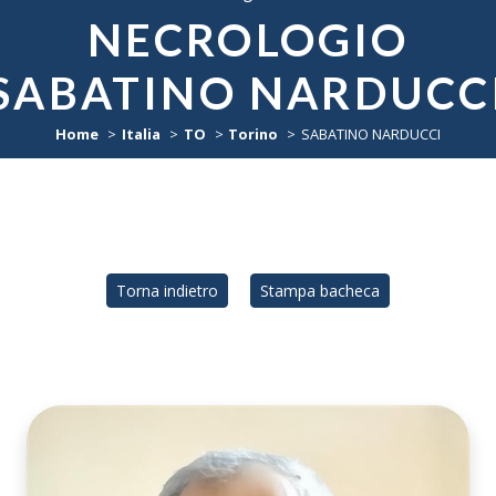
NECROLOGIO
SABATINO NARDUCC
Home
Italia
TO
Torino
SABATINO NARDUCCI
Torna indietro
Stampa bacheca