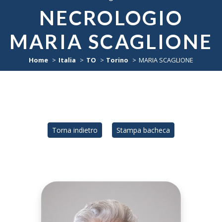
NECROLOGIO
MARIA SCAGLIONE
Home
Italia
TO
Torino
MARIA SCAGLIONE
Torna indietro
Stampa bacheca