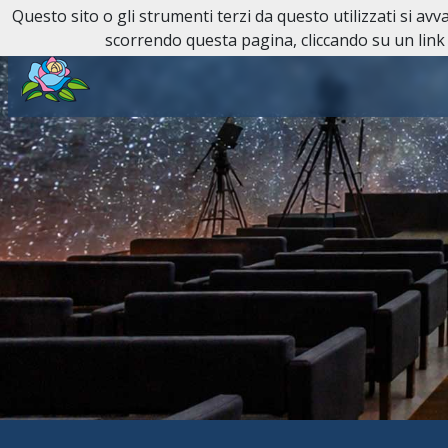
Questo sito o gli strumenti terzi da questo utilizzati si av
Reperibilità H24:
011 81 81
scorrendo questa pagina, cliccando su un link 