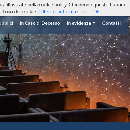
lità illustrate nella cookie policy. Chiudendo questo banner,
l'uso dei cookie.
Ulteriori informazioni
OK
ubblici
In Caso di Decesso
In evidenza
Contatti