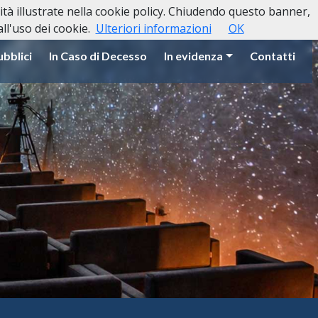
lità illustrate nella cookie policy. Chiudendo questo banner,
l'uso dei cookie.
Ulteriori informazioni
OK
ubblici
In Caso di Decesso
In evidenza
Contatti