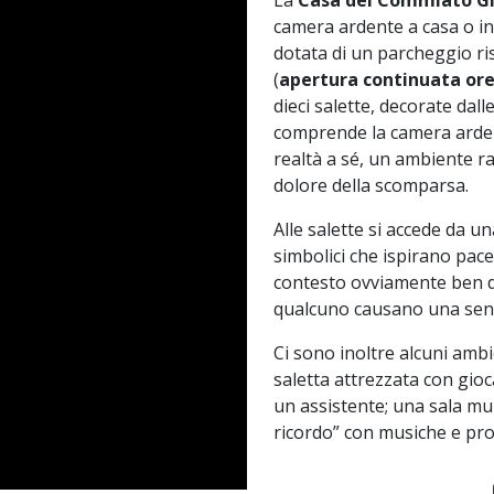
La
Casa del Commiato Gi
camera ardente a casa o in
dotata di un parcheggio ris
(
apertura continuata ore
dieci salette, decorate dal
comprende la camera ardente
realtà a sé, un ambiente rac
dolore della scomparsa.
Alle salette si accede da u
simbolici che ispirano pace
contesto ovviamente ben di
qualcuno causano una sens
Ci sono inoltre alcuni ambi
saletta attrezzata con gioc
un assistente; una sala mu
ricordo” con musiche e pro