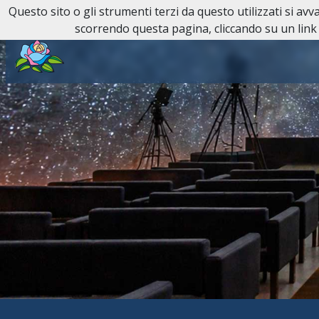
Questo sito o gli strumenti terzi da questo utilizzati si av
Reperibilità H24:
011 81 81
scorrendo questa pagina, cliccando su un link 