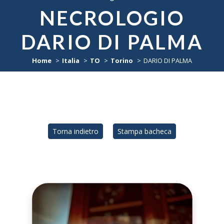
NECROLOGIO
DARIO DI PALMA
Home
Italia
TO
Torino
DARIO DI PALMA
Torna indietro
Stampa bacheca