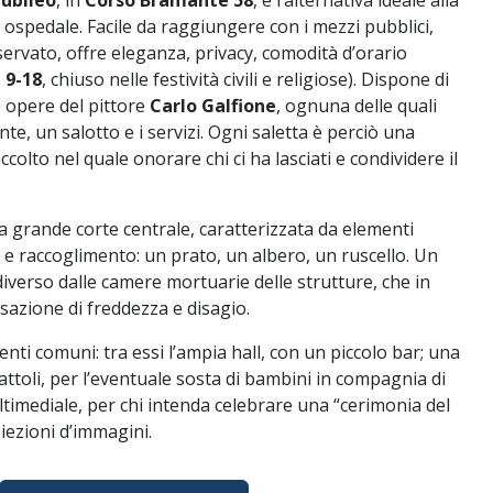
ubileo
, in
Corso Bramante 58
, è l’alternativa ideale alla
 ospedale. Facile da raggiungere con i mezzi pubblici,
ervato, offre eleganza, privacy, comodità d’orario
 9-18
, chiuso nelle festività civili e religiose). Dispone di
le opere del pittore
Carlo Galfione
, ognuna delle quali
, un salotto e i servizi. Ogni saletta è perciò una
colto nel quale onorare chi ci ha lasciati e condividere il
na grande corte centrale, caratterizzata da elementi
 e raccoglimento: un prato, un albero, un ruscello. Un
verso dalle camere mortuarie delle strutture, che in
azione di freddezza e disagio.
enti comuni: tra essi l’ampia hall, con un piccolo bar; una
attoli, per l’eventuale sosta di bambini in compagnia di
ltimediale, per chi intenda celebrare una “cerimonia del
iezioni d’immagini.