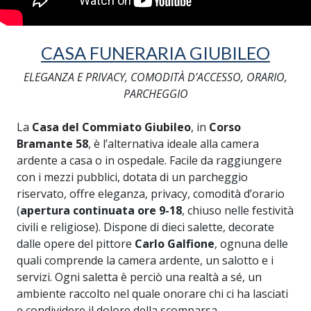
CASA FUNERARIA GIUBILEO
ELEGANZA E PRIVACY, COMODITÀ D’ACCESSO, ORARIO,
PARCHEGGIO
La
Casa del Commiato Giubileo
, in
Corso
Bramante 58
, è l’alternativa ideale alla camera
ardente a casa o in ospedale. Facile da raggiungere
con i mezzi pubblici, dotata di un parcheggio
riservato, offre eleganza, privacy, comodità d’orario
(
apertura continuata ore 9-18
, chiuso nelle festività
civili e religiose). Dispone di dieci salette, decorate
dalle opere del pittore
Carlo Galfione
, ognuna delle
quali comprende la camera ardente, un salotto e i
servizi. Ogni saletta è perciò una realtà a sé, un
ambiente raccolto nel quale onorare chi ci ha lasciati
e condividere il dolore della scomparsa.