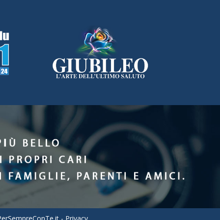
PerSempreConTe.it
-
Privacy