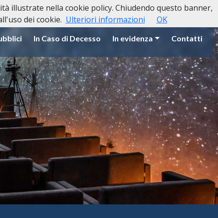
lità illustrate nella cookie policy. Chiudendo questo banner,
l'uso dei cookie.
Ulteriori informazioni
OK
ubblici
In Caso di Decesso
In evidenza
Contatti