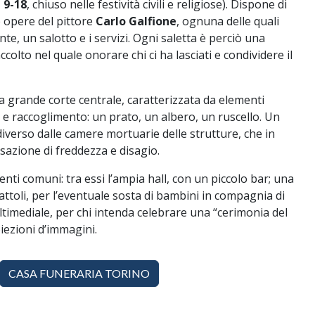
 9-18
, chiuso nelle festività civili e religiose). Dispone di
le opere del pittore
Carlo Galfione
, ognuna delle quali
, un salotto e i servizi. Ogni saletta è perciò una
colto nel quale onorare chi ci ha lasciati e condividere il
na grande corte centrale, caratterizzata da elementi
 e raccoglimento: un prato, un albero, un ruscello. Un
verso dalle camere mortuarie delle strutture, che in
azione di freddezza e disagio.
enti comuni: tra essi l’ampia hall, con un piccolo bar; una
attoli, per l’eventuale sosta di bambini in compagnia di
ltimediale, per chi intenda celebrare una “cerimonia del
iezioni d’immagini.
CASA FUNERARIA TORINO