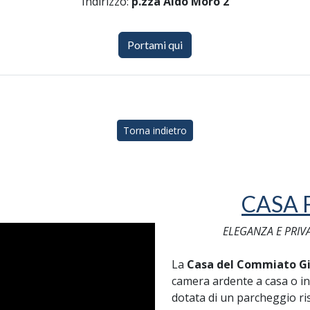
Indirizzo:
p.zza Aldo Moro 2
Portami qui
Torna indietro
CASA 
ELEGANZA E PRIV
La
Casa del Commiato Gi
camera ardente a casa o in
dotata di un parcheggio ris