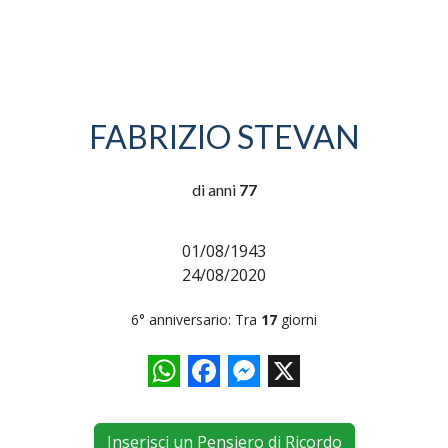
FABRIZIO STEVAN
di anni
77
01/08/1943
24/08/2020
6° anniversario: Tra
17
giorni
WhatsApp
Facebook
Messenger
X
Inserisci un Pensiero di Ricordo